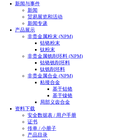
新闻与事件
新闻
贸易展览和活动
新闻专递
产品展示
非贵金属粉末 (NPM)
钴铬粉末
钛粉末
非贵金属铣削坯料 (NPM)
钴铬铣削坯料
钛铣削坯料
非贵金属合金 (NPM)
粘接合金
基于钴铬
基于镍铬
局部义齿合金
资料下载
安全数据表 / 用户手册
证书
传单 / 小册子
产品目录