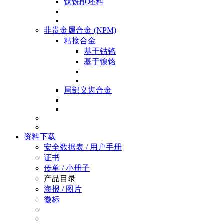
钛铣削坯料
非贵金属合金 (NPM)
粘接合金
基于钴铬
基于镍铬
局部义齿合金
资料下载
安全数据表 / 用户手册
证书
传单 / 小册子
产品目录
海报 / 图片
徽标