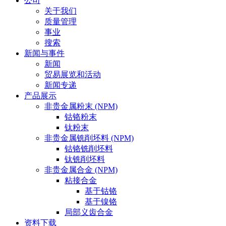
公司
关于我们
质量管理
事业
搜索
新闻与事件
新闻
贸易展览和活动
新闻专递
产品展示
非贵金属粉末 (NPM)
钴铬粉末
钛粉末
非贵金属铣削坯料 (NPM)
钴铬铣削坯料
钛铣削坯料
非贵金属合金 (NPM)
粘接合金
基于钴铬
基于镍铬
局部义齿合金
资料下载