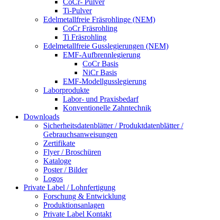
CoCr- Pulver
Ti-Pulver
Edelmetallfreie Fräsrohlinge (NEM)
CoCr Fräsrohling
Ti Fräsrohling
Edelmetallfreie Gusslegierungen (NEM)
EMF-Aufbrennlegierung
CoCr Basis
NiCr Basis
EMF-Modellgusslegierung
Laborprodukte
Labor- und Praxisbedarf
Konventionelle Zahntechnik
Downloads
Sicherheitsdatenblätter / Produktdatenblätter /
Gebrauchsanweisungen
Zertifikate
Flyer / Broschüren
Kataloge
Poster / Bilder
Logos
Private Label / Lohnfertigung
Forschung & Entwicklung
Produktionsanlagen
Private Label Kontakt