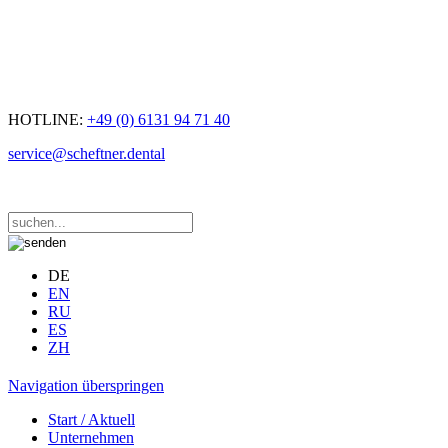
HOTLINE:
+49 (0) 6131 94 71 40
service@scheftner.dental
DE
EN
RU
ES
ZH
Navigation überspringen
Start / Aktuell
Unternehmen