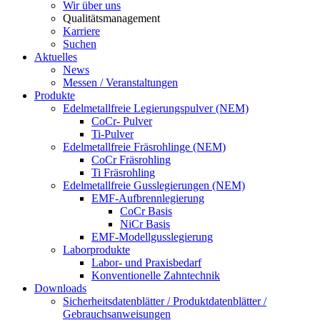
Wir über uns
Qualitätsmanagement
Karriere
Suchen
Aktuelles
News
Messen / Veranstaltungen
Produkte
Edelmetallfreie Legierungspulver (NEM)
CoCr- Pulver
Ti-Pulver
Edelmetallfreie Fräsrohlinge (NEM)
CoCr Fräsrohling
Ti Fräsrohling
Edelmetallfreie Gusslegierungen (NEM)
EMF-Aufbrennlegierung
CoCr Basis
NiCr Basis
EMF-Modellgusslegierung
Laborprodukte
Labor- und Praxisbedarf
Konventionelle Zahntechnik
Downloads
Sicherheitsdatenblätter / Produktdatenblätter /
Gebrauchsanweisungen