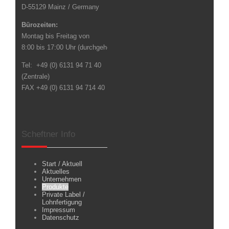
D-55129 Mainz / Germany
Bürozeiten:
Montag bis Freitag von
8:00 bis 17:00 Uhr (durchgehend)
Tel: +49 (0) 6131 94 71 40
(Zentrale)
FAX +49 (0) 6131 94 714 40
Scheftner Info
Start / Aktuell
Aktuelles
Unternehmen
Produkte
Private Label /
Lohnfertigung
Impressum
Datenschutz