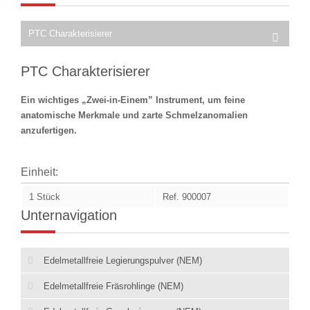
PTC Charakterisierer
PTC Charakterisierer
Ein wichtiges „Zwei-in-Einem” Instrument, um feine
anatomische Merkmale und zarte Schmelzanomalien
anzufertigen.
Einheit:
1 Stück
Ref. 900007
Unternavigation
Edelmetallfreie Legierungspulver (NEM)
Edelmetallfreie Fräsrohlinge (NEM)