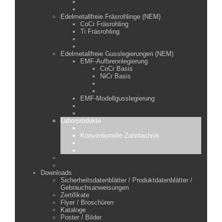
Edelmetallfreie Fräsrohlinge (NEM)
CoCr Fräsrohling
Ti Fräsrohling
Edelmetallfreie Gusslegierungen (NEM)
EMF-Aufbrennlegierung
CoCr Basis
NiCr Basis
EMF-Modellgusslegierung
Laborprodukte
Labor- und Praxisbedarf
Konventionelle Zahntechnik
Downloads
Sicherheitsdatenblätter / Produktdatenblätter /
Gebrauchsanweisungen
Zertifikate
Flyer / Broschüren
Kataloge
Poster / Bilder