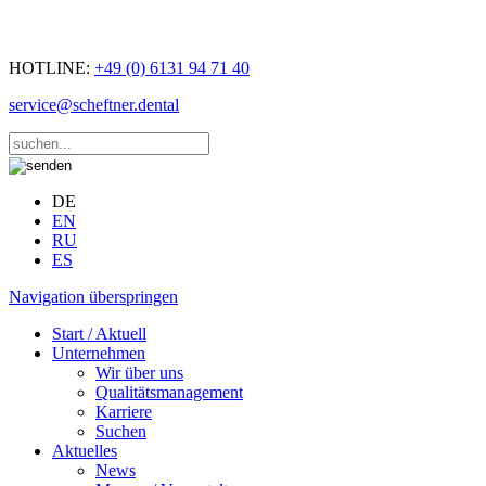
HOTLINE:
+49 (0) 6131 94 71 40
service@scheftner.dental
DE
EN
RU
ES
Navigation überspringen
Start / Aktuell
Unternehmen
Wir über uns
Qualitätsmanagement
Karriere
Suchen
Aktuelles
News