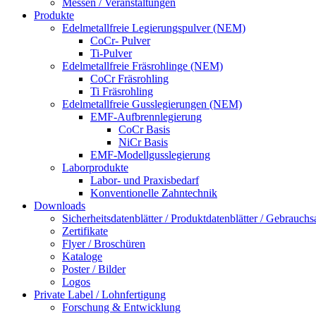
Messen / Veranstaltungen
Produkte
Edelmetallfreie Legierungspulver (NEM)
CoCr- Pulver
Ti-Pulver
Edelmetallfreie Fräsrohlinge (NEM)
CoCr Fräsrohling
Ti Fräsrohling
Edelmetallfreie Gusslegierungen (NEM)
EMF-Aufbrennlegierung
CoCr Basis
NiCr Basis
EMF-Modellgusslegierung
Laborprodukte
Labor- und Praxisbedarf
Konventionelle Zahntechnik
Downloads
Sicherheitsdatenblätter / Produktdatenblätter / Gebrauc
Zertifikate
Flyer / Broschüren
Kataloge
Poster / Bilder
Logos
Private Label / Lohnfertigung
Forschung & Entwicklung