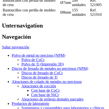
Bastoncillos con perilla de moldeo
200
Ref.
Ø7mm
de cera
unidades
521905
Bastoncillos con perilla de moldeo
155
Ref.
Ø8mm
de cera
unidades
521910
Unternavigation
Navegación
Saltar navegación
Polvo de metal no precioso (NPM)
Polvo de CoCr
Polvo de Ti (Impresión 3D)
Discos de fresado de metales no preciosos (NPM)
Discos de fresado de CoCr
Discos de fresado de Ti
Aleaciones de colado de metales no preciosos
Aleaciones de cocción
Con base de CoCr
Con base de NiCr
Aleaciones de prótesis dentales parciales
Productos de laboratorio
Suministros y consumibles para laboratorios y clínicas