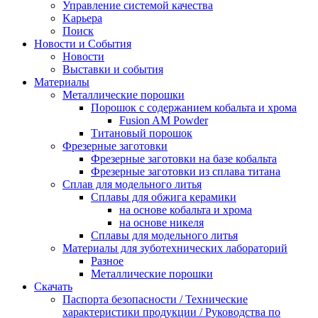
Управление системой качества
Kарьера
Поиск
Новости и События
Новости
Выставки и события
Материалы
Металлические порошки
Порошок с содержанием кобальтa и хрома
Fusion AM Powder
Титановый порошок
Фрезерные заготовки
Фрезерныe заготовки на базе кобальта
Фрезерныe заготовки из сплава титана
Сплав для модельного литья
Сплавы для обжига керамики
на основе кобальта и хрома
на основе никеля
Сплавы для модельного литья
Материалы для зуботехнических лабораторий
Разное
Mеталлические порошки
Скачать
Паспорта безопасности / Технические
характеристики продукции / Руководствa по