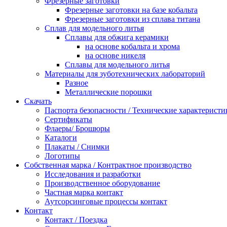
Фрезерные заготовки
Фрезерныe заготовки на базе кобальта
Фрезерныe заготовки из сплава титана
Сплав для модельного литья
Сплавы для обжига керамики
на основе кобальта и хрома
на основе никеля
Сплавы для модельного литья
Материалы для зуботехнических лабораторий
Разное
Mеталлические порошки
Скачать
Паспорта безопасности / Технические характерист
Сертификаты
Флаеры/ Брошюры
Каталоги
Плакаты / Снимки
Логотипы
Собственная марка / Контрактное производство
Исследования и разработки
Производственное оборудование
Частная марка контакт
Аутсорсинговые процессы контакт
Контакт
Контакт / Поездка