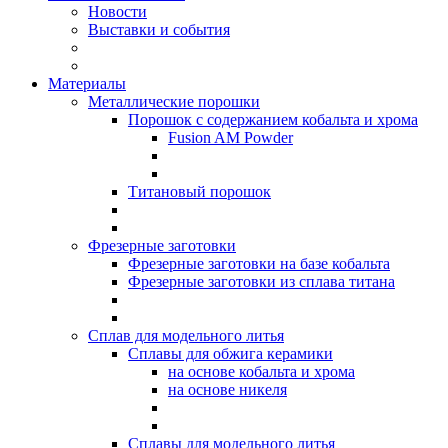
Новости
Выставки и события
Материалы
Металлические порошки
Порошок с содержанием кобальтa и хрома
Fusion AM Powder
Титановый порошок
Фрезерные заготовки
Фрезерныe заготовки на базе кобальта
Фрезерныe заготовки из сплава титана
Сплав для модельного литья
Сплавы для обжига керамики
на основе кобальта и хрома
на основе никеля
Сплавы для модельного литья