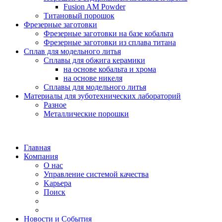
Fusion AM Powder
Титановый порошок
Фрезерные заготовки
Фрезерныe заготовки на базе кобальта
Фрезерныe заготовки из сплава титана
Сплав для модельного литья
Сплавы для обжига керамики
на основе кобальта и хрома
на основе никеля
Сплавы для модельного литья
Материалы для зуботехнических лабораторий
Разное
Mеталлические порошки
Главная
Компания
O нас
Управление системой качества
Kарьера
Поиск
Новости и События