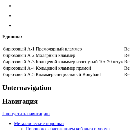
Единица:
бирюзовый
A-1 Премолярный кламмер
Re
бирюзовый
A-2 Молярный кламмер
Re
бирюзовый
A-3 Кольцевой кламмер изогнутый 10x 20 штук
Re
бирюзовый
A-4 Кольцевой кламмер прямой
Re
бирюзовый
A-5 Кламмер специальный Bonyhard
Re
Unternavigation
Навигация
Пропустить навигацию
Металлические порошки
Порошок с содержанием кобальтa и хрома