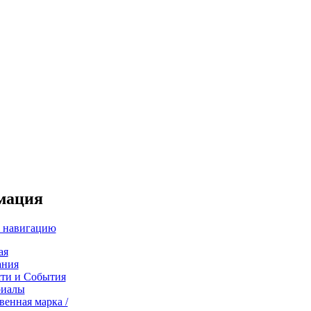
мация
 навигацию
ая
ания
ти и События
риалы
венная марка /